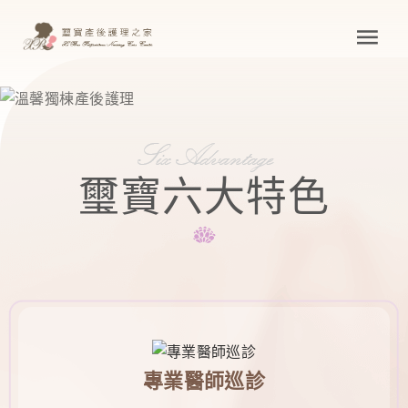
璽寶六大特色
專業醫師巡診