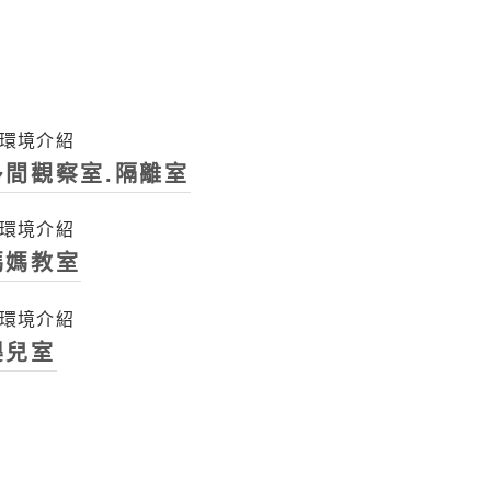
多間觀察室.隔離室
媽媽教室
嬰兒室