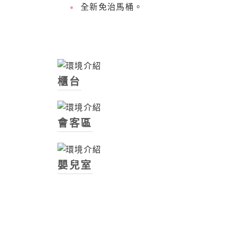
全新免治馬桶。
櫃台
會客區
嬰兒室