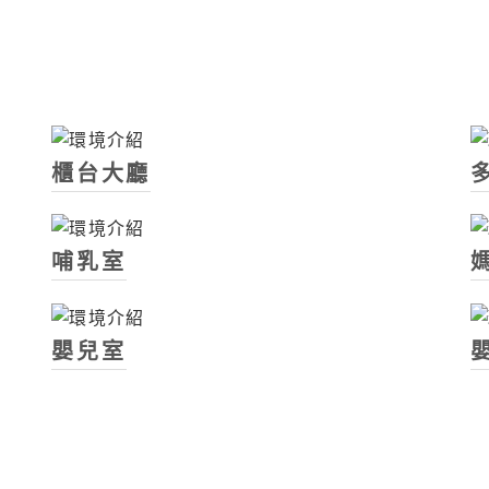
櫃台大廳
哺乳室
嬰兒室