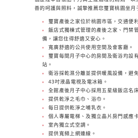
善的呵護與照料，誠摯推薦您璽寶桃園坐月
璽寶產後之家位於桃園市區，交通便
飯店式獨棟式管理的產後之家、門禁管
備，讓您住得舒適又安心。
寬廣舒適的公共使用空間及會客廳。
璽寶每間月子中心的房間及衛浴均設
站。
衛浴採乾濕分離並提供暖風設備，避
43吋液晶電視及電冰箱。
全館產後月子中心採用五星級飯店名
提供乾淨之毛巾、浴巾。
每日提供乾淨之哺乳衣。
個人專屬電梯、及獨立晶片房門感應
室內獨立式空調。
提供寬頻上網連線。